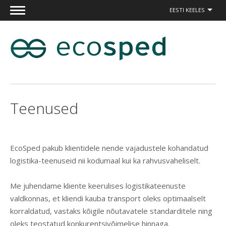
EESTI KEELES
Teenused
EcoSped pakub klientidele nende vajadustele kohandatud
logistika-teenuseid nii kodumaal kui ka rahvusvaheliselt.
Me juhendame kliente keerulises logistikateenuste
valdkonnas, et kliendi kauba transport oleks optimaalselt
korraldatud, vastaks kõigile nõutavatele standarditele ning
oleks teostatud konkurentsivõimelise hinnaga.